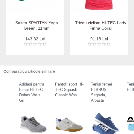
Saltea SPARTAN Yoga
Tricou ciclism HI-TEC Lady
Green, 11mm
Finna Coral
143.32 Lei
91.18 Lei
Comparati cu articole similare
Adidasi pentru
Pantofi sport HI-
Tenisi femei
Teni
femei HI-TEC
TEC Squash
ELBRUS
ELB
Dohas Wo s,
Classic Wos
Segovia,
Gri
Albastri