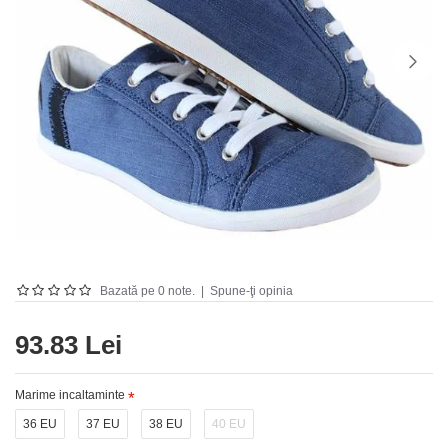
Bazată pe 0 note.
|
Spune-ţi opinia
93.83 Lei
Marime incaltaminte
36 EU
37 EU
38 EU
40 EU