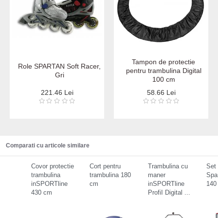
Tampon de protectie
Role SPARTAN Soft Racer,
pentru trambulina Digital
Gri
100 cm
221.46 Lei
58.66 Lei
Comparati cu articole similare
Covor protectie
Cort pentru
Trambulina cu
Set 
trambulina
trambulina 180
maner
Spa
inSPORTline
cm
inSPORTline
140
430 cm
ProfiI Digital ...