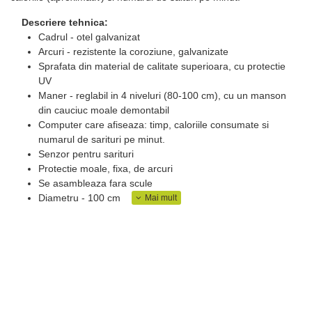
Descriere tehnica:
Cadrul - otel galvanizat
Arcuri - rezistente la coroziune, galvanizate
Sprafata din material de calitate superioara, cu protectie
UV
Maner - reglabil in 4 niveluri (80-100 cm), cu un manson
din cauciuc moale demontabil
Computer care afiseaza: timp, caloriile consumate si
numarul de sarituri pe minut.
Senzor pentru sarituri
Protectie moale, fixa, de arcuri
Se asambleaza fara scule
Diametru - 100 cm
Inaltime - 30 cm
Maner latime - 60 cm
Greutate trambulina - 8.5 kg.
Capacitatea de incarcare - 110 kg.
Pentru uz casnic