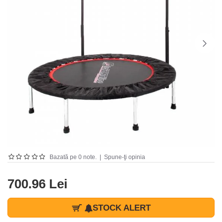
Bazată pe 0 note.
|
Spune-ţi opinia
700.96 Lei
STOCK ALERT