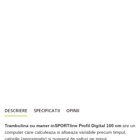
DESCRIERE
SPECIFICATII
OPINII
Trambulina cu maner inSPORTline ProfiI Digital 100 cm
are un
computer care calculeaza si afiseaza variabile precum timpul,
caloriile (aproximativ) si numarul de salturi pe minut.