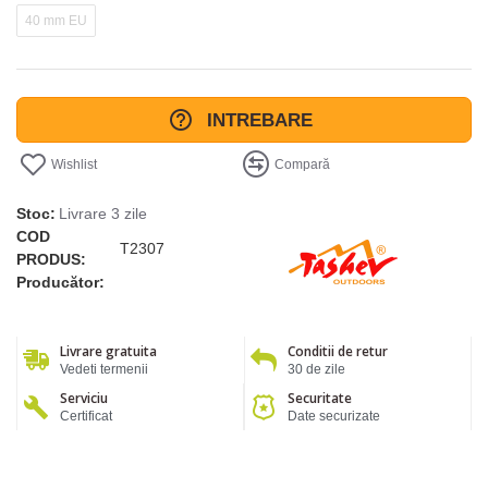
40 mm EU
INTREBARE
Wishlist
Compară
Stoc:
Livrare 3 zile
COD
T2307
PRODUS:
Producător:
Livrare gratuita
Conditii de retur
Vedeti termenii
30 de zile
Serviciu
Securitate
Certificat
Date securizate