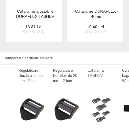
Catarame ajustabile
Catarame DURAFLEX -
DURAFLEX TASHEV
40mm
13.81 Lei
10.40 Lei
Comparati cu articole similare
Regulatoare
Regulatoare
Catarama
Cur
Duraflex de 25
Duraflex de 20
ТASHEV
bag
mm - 2 buc.
mm - 2 buc.
Web