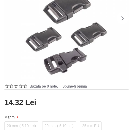
Bazată pe 0 note.
|
Spune-ţi opinia
14.32 Lei
Marimi
20 mm
(-5.10 Lei)
20 mm
(-5.10 Lei)
25 mm EU