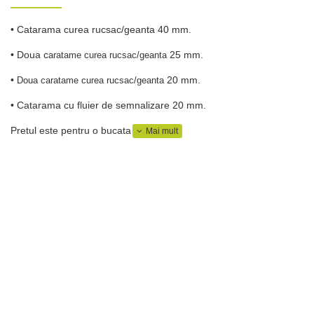
• Catarama curea rucsac/geanta 40 mm.
• Doua c
25 mm.
aratame curea rucsac/geanta
•
20 mm.
Doua c
aratame curea rucsac/geanta
• Catarama cu fluier de semnalizare 20 mm.
Pretul este pentru o bucata