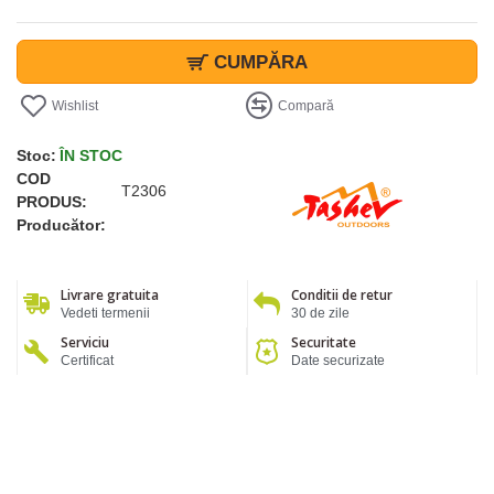
CUMPĂRA
Wishlist
Compară
Stoc:
ÎN STOC
COD
T2306
PRODUS:
Producător:
Livrare gratuita
Conditii de retur
Vedeti termenii
30 de zile
Serviciu
Securitate
Certificat
Date securizate