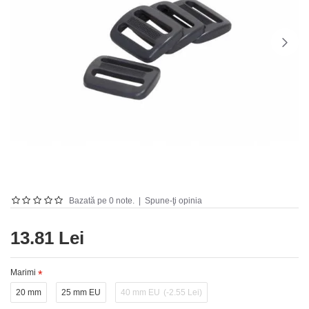
Bazată pe 0 note.
|
Spune-ţi opinia
13.81 Lei
Marimi
20 mm
25 mm EU
40 mm EU
(-2.55 Lei)