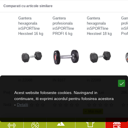
Comparati cu articole similare
Gantera
Gantera
Gantera
Gan
hexagonala
profesionala
hexagonala
prof
inSPORTline
inSPORTline
inSPORTline
inS
Hexsteel 16 kg
PROFI 6 kg
Hexsteel 18 kg
Pro
in 22088
IN 9167
in 22089
in 
Preţ
Acest website foloseste cookies. Navingand in
239.55 Lei
239.75 Lei
275.23 Lei
286.
continuare, iti exprimi acordul pentru folosirea acestora
-
Detalii
Notă