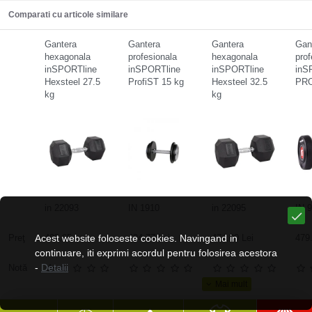
Comparati cu articole similare
Gantera
Gantera
Gantera
Gan
hexagonala
profesionala
hexagonala
prof
inSPORTline
inSPORTline
inSPORTline
inS
Hexsteel 27.5
ProfiST 15 kg
Hexsteel 32.5
PRO
kg
kg
in 22093
IN 1910
in 22095
IN 
Preţ
Acest website foloseste cookies. Navingand in
402.65 Lei
424.77 Lei
474.00 Lei
479.
continuare, iti exprimi acordul pentru folosirea acestora
-
Detalii
Notă