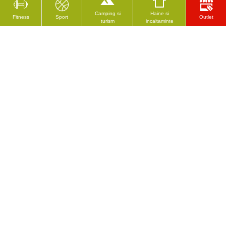
Camping si
Haine si
Fitness
Sport
Outlet
turism
incaltaminte
CELE MAI VĂZUTE
RECENZAT RECENT
Etilotest digital W-TEC Beerster, Negru/Gri
Geaca moto din piele pentru barbati W-TEC Hellsto
91.18 Lei
1420.22 Lei
Urmeaza-ne