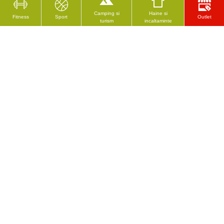
Camping si
Haine si
Fitness
Sport
Outlet
turism
incaltaminte
CELE MAI VĂZUTE
RECENZAT RECENT
Rolă de masaj inSPORTline Peany - Verde
Tampoane/protectii pentru parghie de greutate inSPORTline Inpak
12.74 Lei
1013.75 Lei
18.25 Lei
Urmeaza-ne