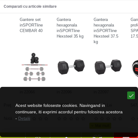
Comparati cu articole similare
Gantere set
Gantera
Gantera
Gan
inSPORTline
hexagonala
hexagonala
prof
CEMBAR 40
inSPORTline
inSPORTline
SPA
Hexsteel 35 kg
Hexsteel 37.5
17.
kg
in 22066
in 22096
in 22097
SP 
Preţ
Acest website foloseste cookies. Navingand in
508.15 Lei
509.68 Lei
540.26 Lei
547.
continuare, iti exprimi acordul pentru folosirea acestora
-
Detalii
Notă