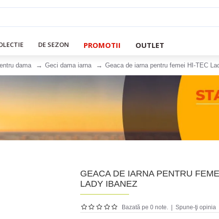
PROMOTII
OUTLET
OLECTIE
DE SEZON
pentru dama
Geci dama iarna
Geaca de iarna pentru femei HI-TEC La
GEACA DE IARNA PENTRU FEMEI
LADY IBANEZ
Bazată pe 0 note.
|
Spune-ţi opinia