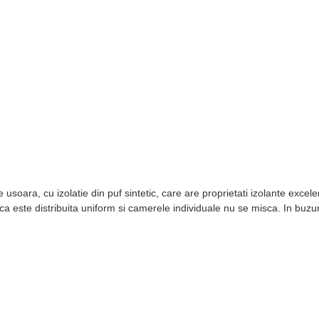
te usoara, cu izolatie din puf sintetic, care are proprietati izolante exce
ica este distribuita uniform si camerele individuale nu se misca. In buz