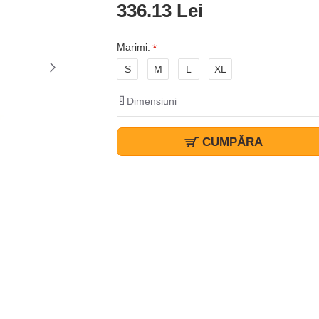
336.13 Lei
Marimi:
S
M
L
XL
Dimensiuni
CUMPĂRA