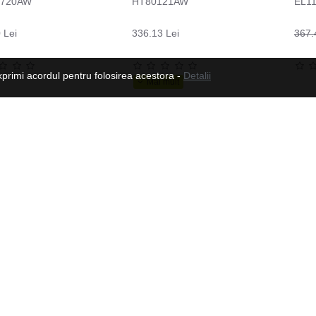
0720AW
HT80121AW
EL1
 Lei
336.13 Lei
367.
xprimi acordul pentru folosirea acestora -
Detalii
Manusi moto din piele pentru barbati W-TEC Dahmer, Maro
179.82 Lei
573.03 Lei
Urmeaza-ne