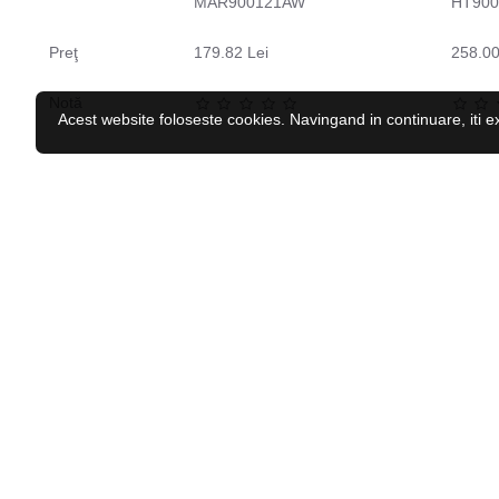
MAR900121AW
HT90
Preţ
179.82 Lei
258.00
Notă
Acest website foloseste cookies. Navingand in continuare, iti e
CELE MAI VĂZUTE
RECENZAT RECENT
Caciula iarna copii HI-TEC Katie JR
44.04 Lei