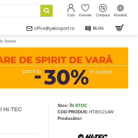
Cont
Favorite
Compara
Română
office@yakosport.ro
BLOG
dy Ibanez
Stoc:
ÎN STOC
 HI-TEC
COD PRODUS:
HT80121AW
Producător: