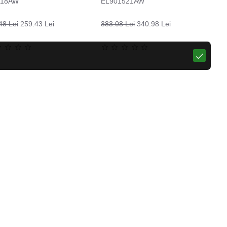
118AW
EL901521AW
48 Lei
259.43 Lei
383.08 Lei
340.98 Lei
Pantaloni moto pentru femei W-TEC Leonarda
Sosete termo LASTING WHI, Galben
57.29 Lei