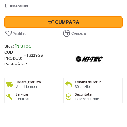
Dimensiuni
CUMPĂRA
Wishlist
Compară
Stoc:
ÎN STOC
COD
HT3119SS
PRODUS:
Producător:
Livrare gratuita
Conditii de retur
Vedeti termenii
30 de zile
Serviciu
Securitate
Certificat
Date securizate