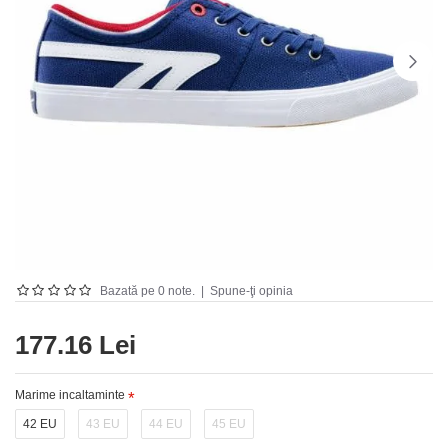
Bazată pe 0 note.
|
Spune-ţi opinia
177.16 Lei
Marime incaltaminte
42 EU
43 EU
44 EU
45 EU