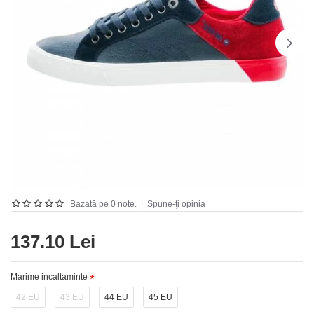
Bazată pe 0 note.
|
Spune-ţi opinia
137.10 Lei
Marime incaltaminte
42 EU
43 EU
44 EU
45 EU