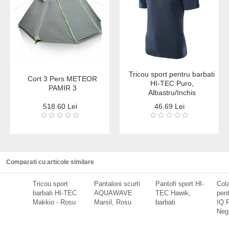
Tricou sport pentru barbati
Cort 3 Pers METEOR
HI-TEC Puro,
PAMIR 3
Albastru/Inchis
518.60 Lei
46.69 Lei
Comparati cu articole similare
Tricou sport
Pantaloni scurti
Pantofi sport HI-
Cola
barbati HI-TEC
AQUAWAVE
TEC Hawik,
pent
Makkio - Rosu
Marsil, Rosu
barbati
IQ 
Neg