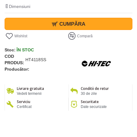
Dimensiuni
CUMPĂRA
Wishlist
Compară
Stoc:
ÎN STOC
COD
HT4118SS
PRODUS:
Producător:
Livrare gratuita
Conditii de retur
Vedeti termenii
30 de zile
Serviciu
Securitate
Certificat
Date securizate