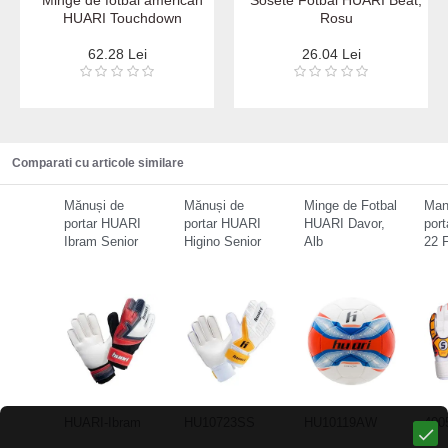
Minge de fotbal american
Sosete Fotbal HUARI Beat,
HUARI Touchdown
Rosu
62.28 Lei
26.04 Lei
Comparati cu articole similare
Mănuși de
Mănuși de
Minge de Fotbal
Man
portar HUARI
portar HUARI
HUARI Davor,
por
Ibram Senior
Higino Senior
Alb
22 F
HUARI-Ibram
HU10723SS
HU10119AW
400