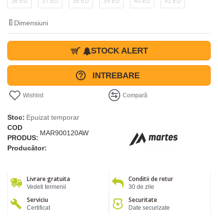
36 EU
37 EU
38 EU
39 EU
40 EU
41 EU
Dimensiuni
STOCK ALERT
INTREBARE
Wishlist
Compară
Stoc:
Epuizat temporar
COD
MAR900120AW
PRODUS:
Producător:
Livrare gratuita
Conditii de retur
Vedeti termenii
30 de zile
Serviciu
Securitate
Certificat
Date securizate