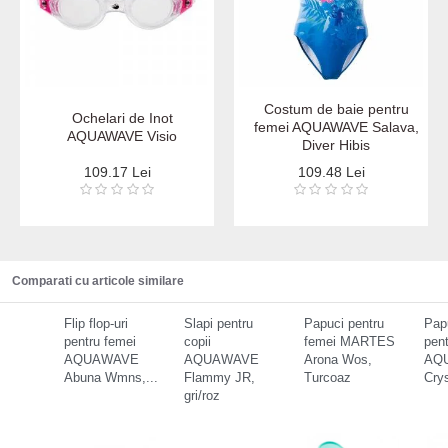
Costum de baie pentru
Ochelari de Inot
femei AQUAWAVE Salava,
AQUAWAVE Visio
Diver Hibis
109.17 Lei
109.48 Lei
Comparati cu articole similare
Flip flop-uri
Slapi pentru
Papuci pentru
Papu
pentru femei
copii
femei MARTES
pent
AQUAWAVE
AQUAWAVE
Arona Wos,
AQ
Abuna Wmns,...
Flammy JR,
Turcoaz
Crys
gri/roz