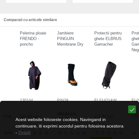
Comparati cu articole similare
Pelerina ploaie
Jambiere
Protectii pentru
Prot
FRENDO -
PINGUIN
ghete ELBRUS
ghe
poncho
Membrane Dry
Gamacher
Gam
Negr
130144
PIN29
EL51421AW
EL0
169.42 Lei
Preţ
127.42 Lei
171.97 Lei
171.
Acest website foloseste cookies. Navingand in
152.39 Lei
continuare, iti exprimi acordul pentru folosirea acestora
-
Detalii
Notă