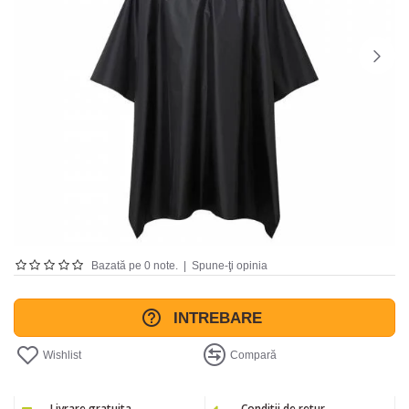
Bazată pe 0 note.
|
Spune-ţi opinia
INTREBARE
Wishlist
Compară
Livrare gratuita
Conditii de retur