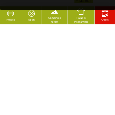
Camping si
Haine si
Fitness
Sport
Outlet
turism
incaltaminte
CELE MAI VĂZUTE
Rolă de masaj inSPORTline Peany - Verde
Tampoane/protectii pentru parghie de greutate inSPORTline Inpak
12.74 Lei
1013.75 Lei
18.25 Lei