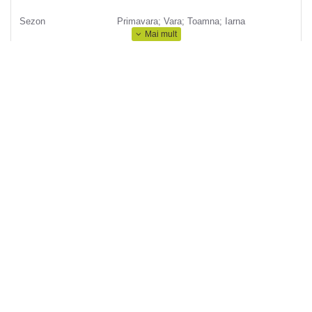
Sezon
Primavara; Vara; Toamna; Iarna
Sport
Drumetii montane; Turism
Compozitie
100% Poliester