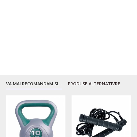
Ajuta crestere gama de miscare
Creste eficienta salturi verticale
Creste viteza
Creste viteza picioarelor
Creste capacitatea cardiovasculara
Creste agilitatea si rapiditatea
Creste flexibilitatea
Protejeaza organismul de leziuni, vanatai si entorse
Activitati recomandate:
VA MAI RECOMANDAM SI...
PRODUSE ALTERNATIVRE
Sarituri
Suport la adunari
Asistenta in flotari
Podpomane in lovituri
Prese banc Rezistenta
Prese militare
Alte exercitii