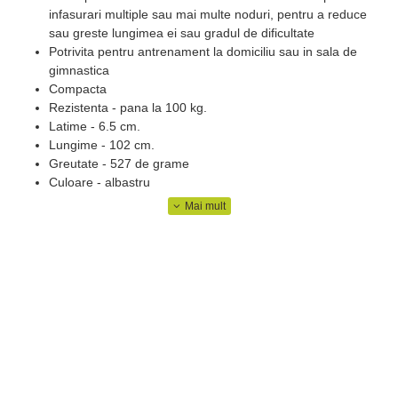
infasurari multiple sau mai multe noduri, pentru a reduce
sau greste lungimea ei sau gradul de dificultate
Potrivita pentru antrenament la domiciliu sau in sala de
gimnastica
Compacta
Rezistenta - pana la 100 kg.
Latime - 6.5 cm.
Lungime - 102 cm.
Greutate - 527 de grame
Culoare - albastru
Beneficii cheie:
Imbunatateste starea generala
Mareste elasticitatea tendoanelor
Poti creste in siguranta intensitatea antrenamentului fara a
adauga greutate in plus pentru bara
reabilitare